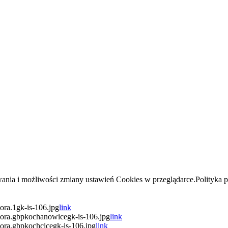
wania i możliwości zmiany ustawień Cookies w przeglądarce.Polityka 
ra.1gk-is-106.jpg
link
ora.gbpkochanowicegk-is-106.jpg
link
ora.gbpkochcicegk-is-106.jpg
link