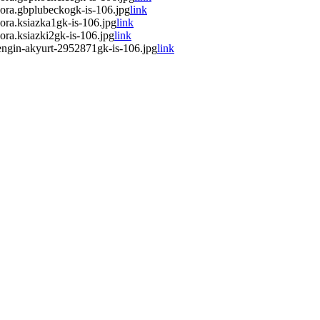
ora.gbplubeckogk-is-106.jpg
link
ra.ksiazka1gk-is-106.jpg
link
ra.ksiazki2gk-is-106.jpg
link
ngin-akyurt-2952871gk-is-106.jpg
link