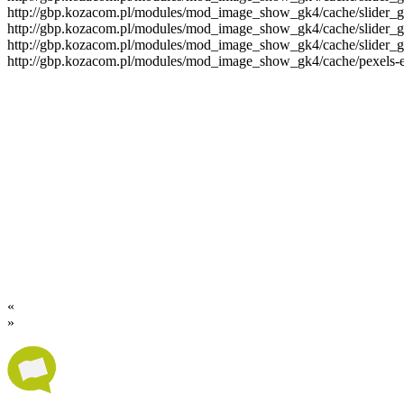
http://gbp.kozacom.pl/modules/mod_image_show_gk4/cache/slider_g
http://gbp.kozacom.pl/modules/mod_image_show_gk4/cache/slider_go
http://gbp.kozacom.pl/modules/mod_image_show_gk4/cache/slider_go
http://gbp.kozacom.pl/modules/mod_image_show_gk4/cache/pexels-e
«
»