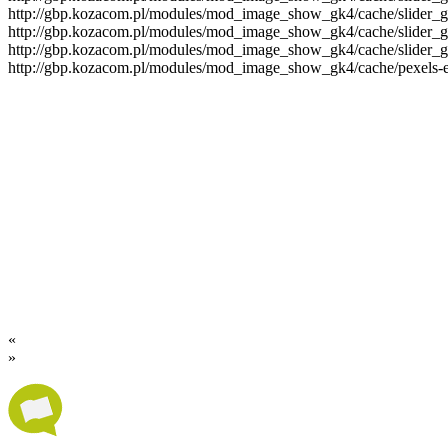
http://gbp.kozacom.pl/modules/mod_image_show_gk4/cache/slider_g
http://gbp.kozacom.pl/modules/mod_image_show_gk4/cache/slider_go
http://gbp.kozacom.pl/modules/mod_image_show_gk4/cache/slider_go
http://gbp.kozacom.pl/modules/mod_image_show_gk4/cache/pexels-e
«
»