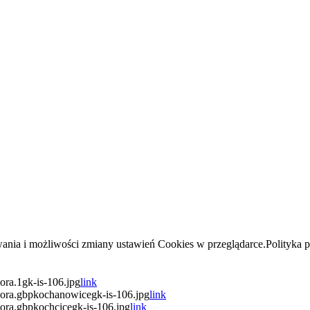
wania i możliwości zmiany ustawień Cookies w przeglądarce.Polityka 
ra.1gk-is-106.jpg
link
ora.gbpkochanowicegk-is-106.jpg
link
ora.gbpkochcicegk-is-106.jpg
link