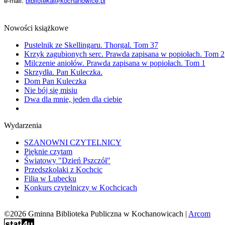
e-mail:
biblioteka@kochanowice.pl
Nowości książkowe
Pustelnik ze Skellingaru. Thorgal. Tom 37
Krzyk zagubionych serc. Prawda zapisana w popiołach. Tom 2
Milczenie aniołów. Prawda zapisana w popiołach. Tom 1
Skrzydła. Pan Kuleczka.
Dom Pan Kuleczka
Nie bój się misiu
Dwa dla mnie, jeden dla ciebie
Wydarzenia
SZANOWNI CZYTELNICY
Pięknie czytam
Światowy "Dzień Pszczół"
Przedszkolaki z Kochcic
Filia w Lubecku
Konkurs czytelniczy w Kochcicach
©2026 Gminna Biblioteka Publiczna w Kochanowicach |
Arcom