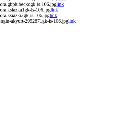
ora.gbplubeckogk-is-106.jpg
link
ra.ksiazka1gk-is-106.jpg
link
ra.ksiazki2gk-is-106.jpg
link
ngin-akyurt-2952871gk-is-106.jpg
link